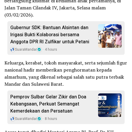
berlangsung khidmat di kediaman anak pertamanya, di
Jalan Taman Cilandak IV, Jakarta, Selasa malam
(03/02/2026).
Gubernur SDK: Bantuan Alsintan dan
Irigasi Bukti Kolaborasi bersama
Anggota DPR RI Zulfikar untuk Petani
SuaraMandar
4 hours
Keluarga, kerabat, tokoh masyarakat, serta sejumlah figur
nasional hadir memberikan penghormatan kepada
almarhum, yang dikenal sebagai salah satu putra terbaik
Mandar dan Sulawesi Barat.
Pemprov Sulbar Gelar Zikir dan Doa
Kebangsaan, Perkuat Semangat
Kemerdekaan dan Persatuan
SuaraMandar
8 hours
Acara turut dihadiri Menteri Agama RI, Prof. Dr. KH.