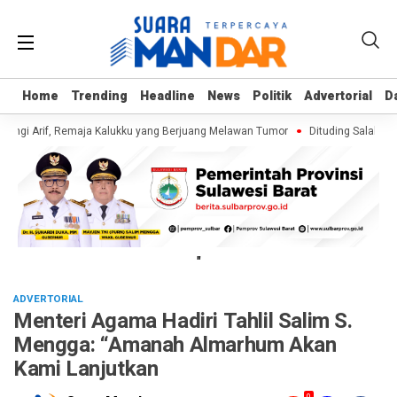
Home
Home
Trending
Trending
Headline
Headline
News
News
Politik
Politik
Advertorial
Advertorial
D
D
ungi Arif, Remaja Kalukku yang Berjuang Melawan Tumor
Dituding Salahguna
"
ADVERTORIAL
Menteri Agama Hadiri Tahlil Salim S.
Mengga: “Amanah Almarhum Akan
Kami Lanjutkan