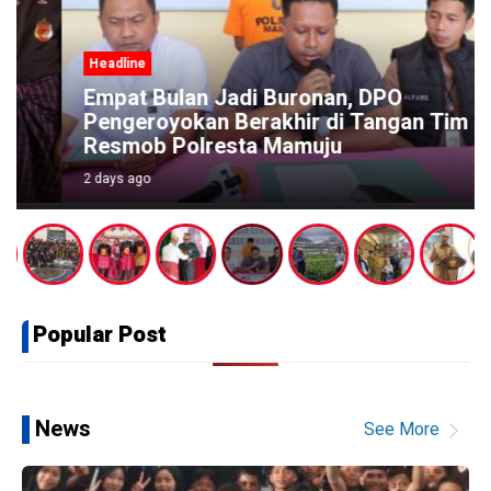
Headline
Empat Bulan Jadi Buronan, DPO
Pengeroyokan Berakhir di Tangan Tim
Resmob Polresta Mamuju
2 days ago
Popular Post
suaramandar
News
See More