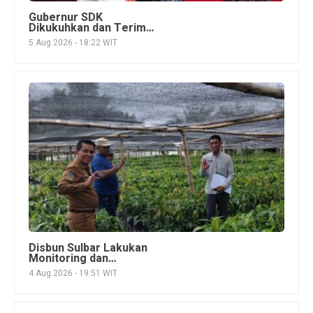
Gubernur SDK
Dikukuhkan dan Terima
Penghargaan dari
5 Aug 2026 - 18:22 WIT
Pemangku Adat
Arajang Balanipa
Mandar
Disbun Sulbar Lakukan
Monitoring dan
Pengawasan
4 Aug 2026 - 19:51 WIT
Pembibitan Kakao di
Pasangkayu untuk
Menjamin Mutu Benih