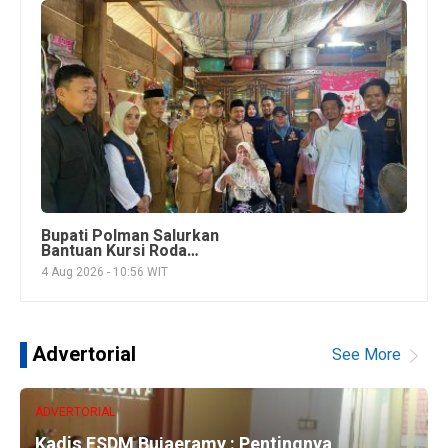
Bupati Polman Salurkan
Bantuan Kursi Roda
bagi Lansia, Anak, dan
4 Aug 2026 - 10:56 WIT
Penyandang Disabilitas
Advertorial
See More
ADVERTORIAL
Kadis ESDM Bujaeramy : Pentingnya