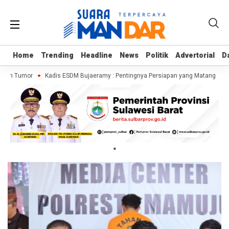
Home
Home
Trending
Trending
Headline
Headline
News
News
Politik
Politik
Advertorial
Advertorial
D
D
n Tumor
Kadis ESDM Bujaeramy : Pentingnya Persiapan yang Matang dan Siner
"