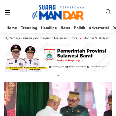
Home
Home
Trending
Trending
Headline
Headline
News
News
Politik
Politik
Advertorial
Advertorial
D
D
Arif, Remaja Kalukku yang Berjuang Melawan Tumor
Mandar Silat Academy B
"