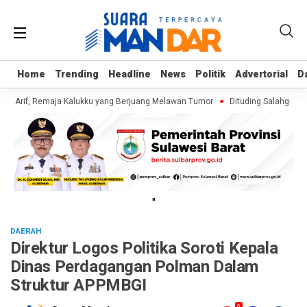
Home
Home
Trending
Trending
Headline
Headline
News
News
Politik
Politik
Advertorial
Advertorial
D
D
i Arif, Remaja Kalukku yang Berjuang Melawan Tumor
Dituding Salahgunaka
"
DAERAH
Direktur Logos Politika Soroti Kepala
Dinas Perdagangan Polman Dalam
Struktur APPMBGI