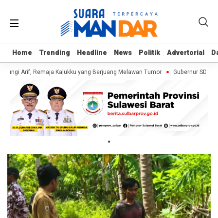
Home
Home
Trending
Trending
Headline
Headline
News
News
Politik
Politik
Advertorial
Advertorial
D
D
jungi Arif, Remaja Kalukku yang Berjuang Melawan Tumor
Gubernur SDK Resm
"