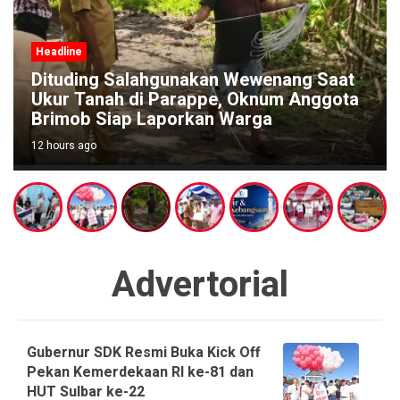
Headline
enang Saat
Gubernur SDK: Bantuan Alsinta
num Anggota
Irigasi Bukti Kolaborasi bersam
a
Anggota DPR RI Zulfikar untuk 
12 hours ago
Advertorial
Gubernur SDK Resmi Buka Kick Off
Pekan Kemerdekaan RI ke-81 dan
HUT Sulbar ke-22