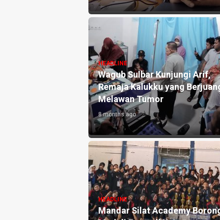
HEADLINE
Wagub Sulbar Kunjungi Arif,
Remaja Kalukku yang Berjuan
Melawan Tumor
8 months ago
HEADLINE
Mandar Silat Academy Boron