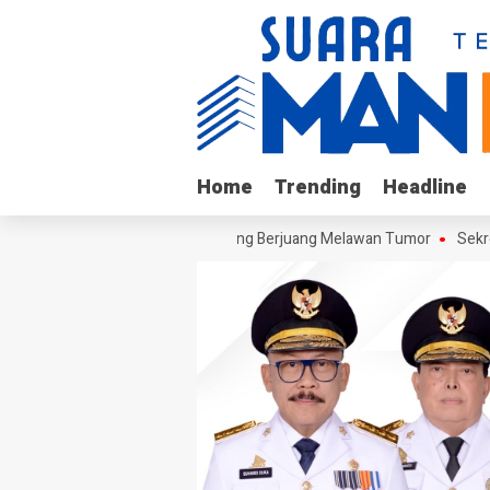
Home
Home
Trending
Trending
Headline
Headline
ngi Arif, Remaja Kalukku yang Berjuang Melawan Tumor
Sekretaris D