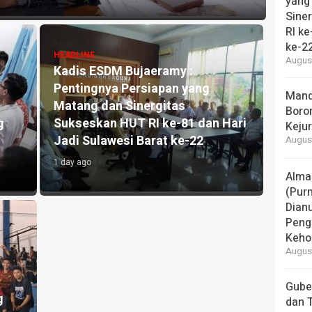
yang
Sine
RI ke
ke-2
HEADLINE
August
Kadis ESDM Bujaeramy :
Pentingnya Persiapan yang
Mand
Matang dan Sinergitas
Boro
g
Sukseskan HUT RI ke-81 dan Hari
Keju
Jadi Sulawesi Barat ke-22
August
1 day ago
Alma
(Pur
Dian
Peng
Keho
August
Gube
g
dan 