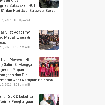
 Matang dan
rgitas Sukseskan HUT
-81 dan Hari Jadi Sulawesi Barat
2
 6, 2026 | 12:58 pm WIB
ar Silat Academy
ng Medali Emas di
rnas
 5, 2026 | 8:36 pm WIB
rhum Mayjen TNI
n.) Salim S. Mengga
ugerahi Piagam
hargaan dan Pin
rmatan Adat Kerajaan Balanipa
 5, 2026 | 8:01 pm WIB
rnur SDK Dikukuhkan
Terima Penghargaan