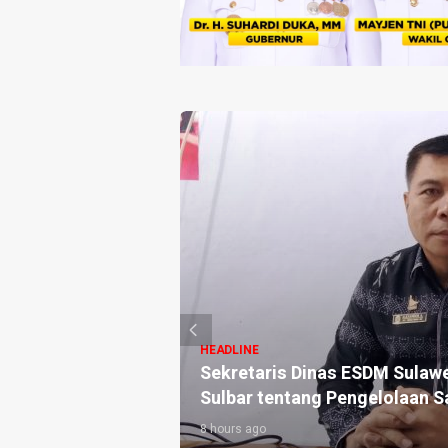
HEADLINE
rjuang Melawan
Sekretaris Dinas ESDM Sulaw
Sulbar tentang Pengelolaan 
8 hours ago