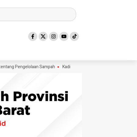
 Pengelolaan Sampah
Kadis ESDM Bujaeramy : Pentingnya Persiapan y