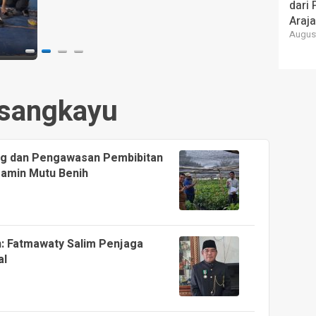
dari
Araj
August
sangkayu
ing dan Pengawasan Pembibitan
jamin Mutu Benih
: Fatmawaty Salim Penjaga
al