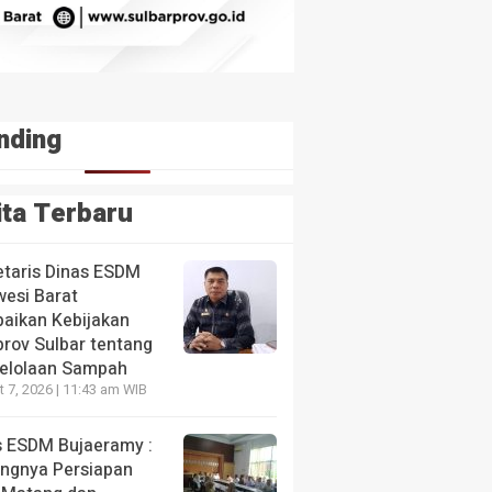
nding
ita Terbaru
etaris Dinas ESDM
wesi Barat
aikan Kebijakan
rov Sulbar tentang
elolaan Sampah
NE
 7, 2026 | 11:43 am WIB
 Sulbar Kunjungi Arif, Remaja Kalukku yang Berjuan
r
s ESDM Bujaeramy :
ingnya Persiapan
s ago