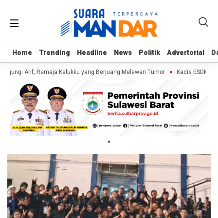
Home
Home
Trending
Trending
Headline
Headline
News
News
Politik
Politik
Advertorial
Advertorial
D
D
unjungi Arif, Remaja Kalukku yang Berjuang Melawan Tumor
Kadis ESDM Buja
"