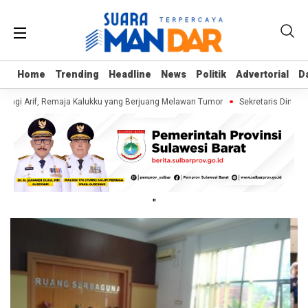
Home
Home
Trending
Trending
Headline
Headline
News
News
Politik
Politik
Advertorial
Advertorial
D
D
ungi Arif, Remaja Kalukku yang Berjuang Melawan Tumor
Sekretaris Dinas 
"