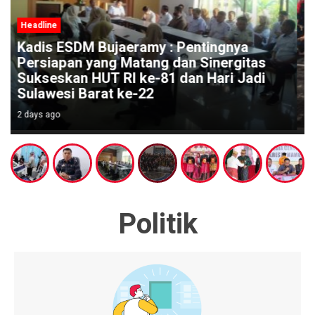
Headline
s
i
Mandar Silat Academy Borong Medali
Emas di Kejurnas
2 days ago
Politik