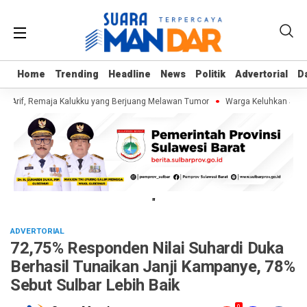
Home
Home
Trending
Trending
Headline
Headline
News
News
Politik
Politik
Advertorial
Advertorial
D
D
 Arif, Remaja Kalukku yang Berjuang Melawan Tumor
Warga Keluhkan Sampah
"
ADVERTORIAL
72,75% Responden Nilai Suhardi Duka
Berhasil Tunaikan Janji Kampanye, 78%
Sebut Sulbar Lebih Baik