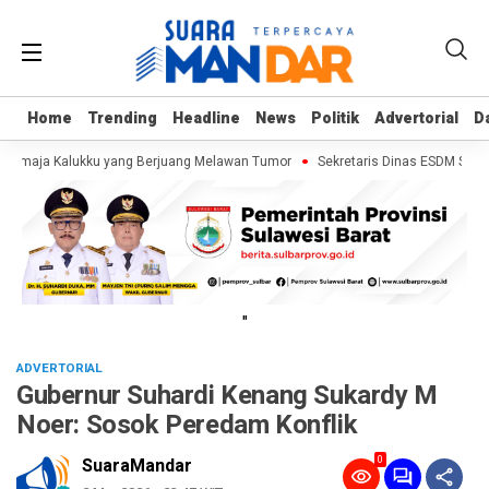
Home
Home
Trending
Trending
Headline
Headline
News
News
Politik
Politik
Advertorial
Advertorial
D
D
 Remaja Kalukku yang Berjuang Melawan Tumor
Sekretaris Dinas ESDM Sulaw
"
ADVERTORIAL
Gubernur Suhardi Kenang Sukardy M
Noer: Sosok Peredam Konflik
0
SuaraMandar