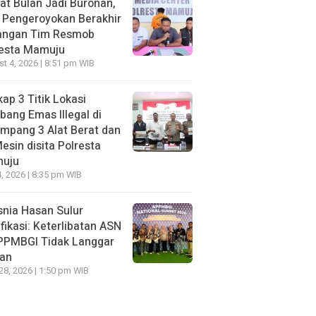
t Bulan Jadi Buronan,
 Pengeroyokan Berakhir
Tangan Tim Resmob
resta Mamuju
t 4, 2026 | 8:51 pm WIB
ap 3 Titik Lokasi
ang Emas Illegal di
mpang 3 Alat Berat dan
esin disita Polresta
uju
, 2026 | 8:35 pm WIB
nia Hasan Sulur
ifikasi: Keterlibatan ASN
APPMBGI Tidak Langgar
ran
 28, 2026 | 1:50 pm WIB