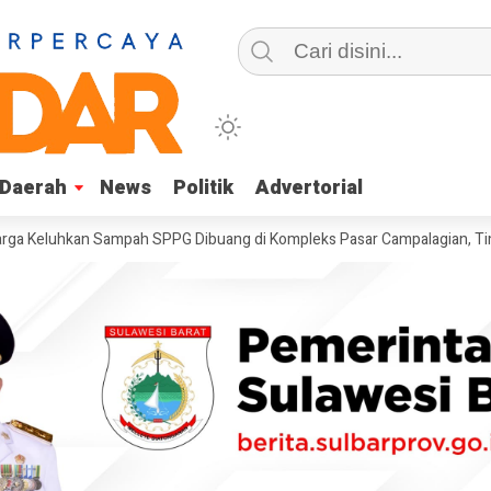
Daerah
Daerah
News
News
Politik
Politik
Advertorial
Advertorial
kan Sampah SPPG Dibuang di Kompleks Pasar Campalagian, Timbulkan B