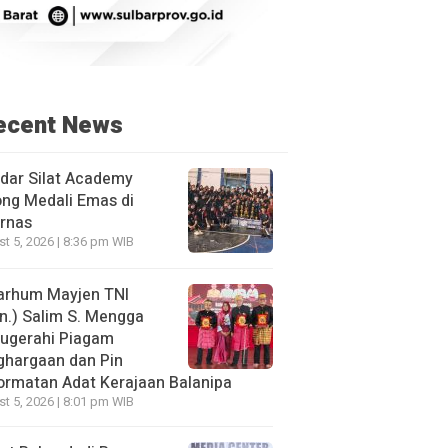
ecent News
dar Silat Academy
ng Medali Emas di
rnas
t 5, 2026 | 8:36 pm WIB
arhum Mayjen TNI
n.) Salim S. Mengga
nugerahi Piagam
ghargaan dan Pin
rmatan Adat Kerajaan Balanipa
t 5, 2026 | 8:01 pm WIB