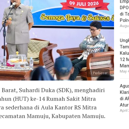
Empa
DPO
di 
Pol
Augus
Ungk
Tamb
Kalu
12 M
Mam
May 4
Perbesar
Agus
Barat, Suhardi Duka (SDK), menghadiri
Klar
ahun (HUT) ke-14 Rumah Sakit Mitra
di 
Atu
ra sederhana di Aula Kantor RS Mitra
April
 Kecamatan Mamuju, Kabupaten Mamuju.