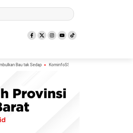
au tak Sedap
KominfoSS dan BPS Sulbar Turun Lapangan, Pastikan S