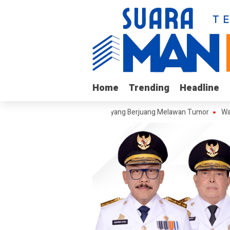
Home
Home
Trending
Trending
Headline
Headline
ngi Arif, Remaja Kalukku yang Berjuang Melawan Tumor
Warga Keluh