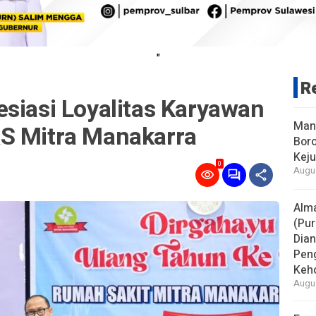
"
R
siasi Loyalitas Karyawan
Man
S Mitra Manakarra
Boro
Keju
0
Augus
Alm
(Pur
Dia
Pen
Keho
Augus