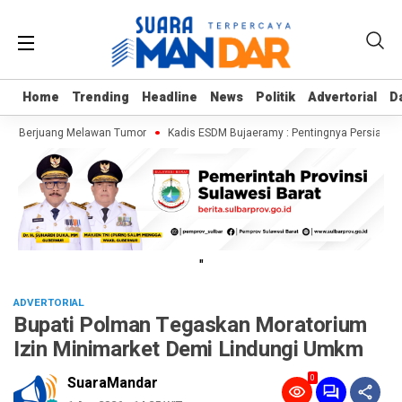
Home
Home
Trending
Trending
Headline
Headline
News
News
Politik
Politik
Advertorial
Advertorial
D
D
ang Berjuang Melawan Tumor
Kadis ESDM Bujaeramy : Pentingnya Persiapan ya
"
ADVERTORIAL
Bupati Polman Tegaskan Moratorium
Izin Minimarket Demi Lindungi Umkm
0
SuaraMandar