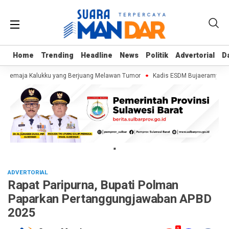
Home
Home
Trending
Trending
Headline
Headline
News
News
Politik
Politik
Advertorial
Advertorial
D
D
, Remaja Kalukku yang Berjuang Melawan Tumor
Kadis ESDM Bujaeramy : Pent
"
ADVERTORIAL
Rapat Paripurna, Bupati Polman
Paparkan Pertanggungjawaban APBD
2025