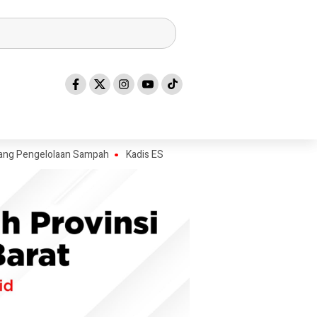
gelolaan Sampah
Kadis ESDM Bujaeramy : Pentingnya Persiapan yang M