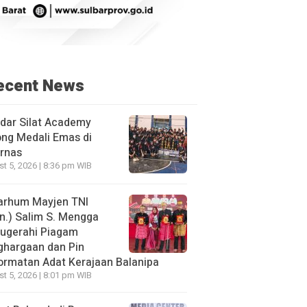
ecent News
dar Silat Academy
ng Medali Emas di
rnas
t 5, 2026 | 8:36 pm WIB
arhum Mayjen TNI
n.) Salim S. Mengga
nugerahi Piagam
ghargaan dan Pin
rmatan Adat Kerajaan Balanipa
t 5, 2026 | 8:01 pm WIB