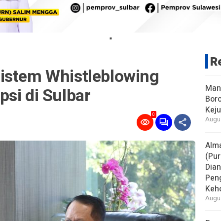
"
R
istem Whistleblowing
Man
si di Sulbar
Boro
Keju
0
Augus
Alm
(Pur
Dia
Pen
Keho
Augus