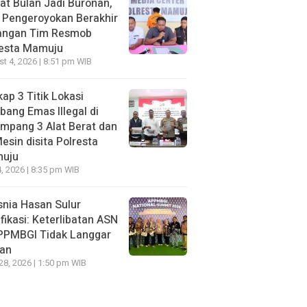
t Bulan Jadi Buronan,
 Pengeroyokan Berakhir
Tangan Tim Resmob
resta Mamuju
t 4, 2026 | 8:51 pm WIB
ap 3 Titik Lokasi
ang Emas Illegal di
mpang 3 Alat Berat dan
esin disita Polresta
uju
, 2026 | 8:35 pm WIB
nia Hasan Sulur
ifikasi: Keterlibatan ASN
APPMBGI Tidak Langgar
ran
 28, 2026 | 1:50 pm WIB