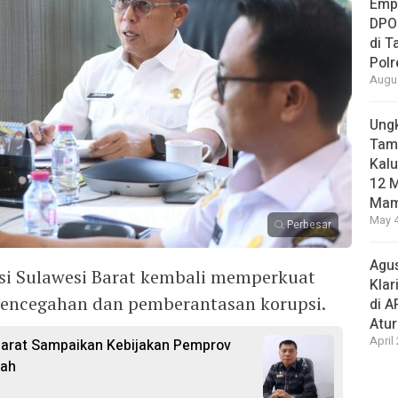
Empa
DPO
di 
Pol
Augus
Ungk
Tamb
Kalu
12 M
Mam
May 4
Perbesar
Agus
si Sulawesi Barat kembali memperkuat
Klar
encegahan dan pemberantasan korupsi.
di 
Atu
April
Barat Sampaikan Kebijakan Pemprov
pah