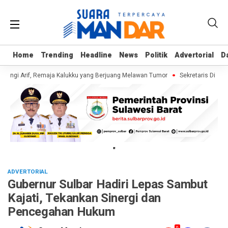
Home
Home
Trending
Trending
Headline
Headline
News
News
Politik
Politik
Advertorial
Advertorial
D
D
jungi Arif, Remaja Kalukku yang Berjuang Melawan Tumor
Sekretaris Dinas 
"
ADVERTORIAL
Gubernur Sulbar Hadiri Lepas Sambut
Kajati, Tekankan Sinergi dan
Pencegahan Hukum