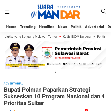
Home
Home
Trending
Trending
Headline
Headline
News
News
Politik
Politik
Advertorial
Advertorial
D
D
a Kalukku yang Berjuang Melawan Tumor
Kadis ESDM Bujaeramy : Pentingnya P
"
ADVERTORIAL
Bupati Polman Paparkan Strategi
Sukseskan 10 Program Nasional dan 4
Prioritas Sulbar