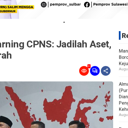
"
R
rning CPNS: Jadilah Aset,
Man
rah
Boro
Keju
0
Augus
Alm
(Pur
Dia
Pen
Keho
Augus