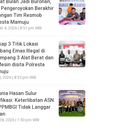
t Bulan Jadi Buronan,
 Pengeroyokan Berakhir
Tangan Tim Resmob
resta Mamuju
t 4, 2026 | 8:51 pm WIB
ap 3 Titik Lokasi
ang Emas Illegal di
mpang 3 Alat Berat dan
esin disita Polresta
uju
, 2026 | 8:35 pm WIB
nia Hasan Sulur
ifikasi: Keterlibatan ASN
APPMBGI Tidak Langgar
ran
 28, 2026 | 1:50 pm WIB