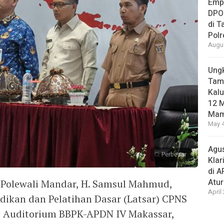
Empa
DPO
di 
Pol
Augus
Ungk
Tamb
Kalu
12 M
Mam
May 4
Agus
Perbesar
Klar
di 
Atu
olewali Mandar, H. Samsul Mahmud,
April
ikan dan Pelatihan Dasar (Latsar) CPNS
di Auditorium BBPK-APDN IV Makassar,