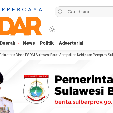
Daerah
Daerah
News
News
Politik
Politik
Advertorial
Advertorial
s Dinas ESDM Sulawesi Barat Sampaikan Kebijakan Pemprov Sulbar tent