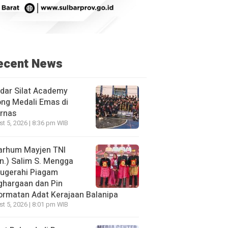
ecent News
dar Silat Academy
ng Medali Emas di
rnas
t 5, 2026 | 8:36 pm WIB
arhum Mayjen TNI
n.) Salim S. Mengga
nugerahi Piagam
ghargaan dan Pin
rmatan Adat Kerajaan Balanipa
t 5, 2026 | 8:01 pm WIB