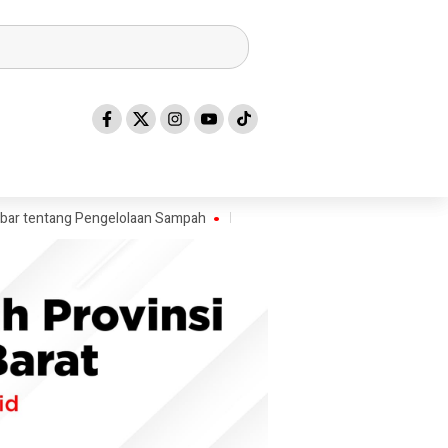
ang Pengelolaan Sampah
Kadis ESDM Bujaeramy : Pentingnya Persiapa