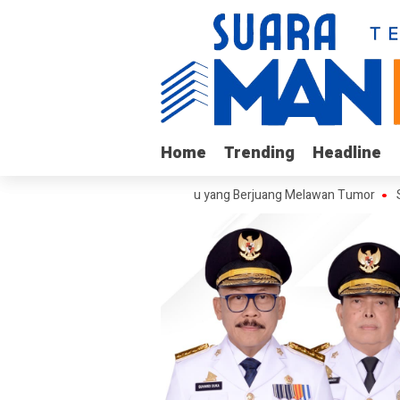
Home
Home
Trending
Trending
Headline
Headline
jungi Arif, Remaja Kalukku yang Berjuang Melawan Tumor
Sekretari