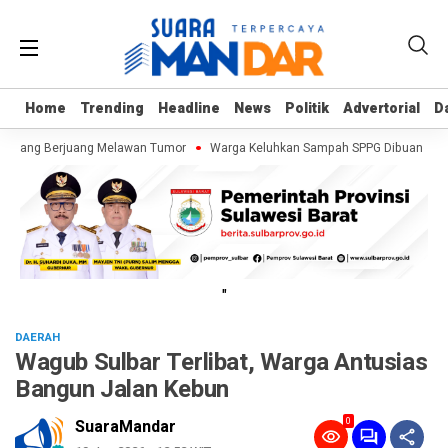
Home
Home
Trending
Trending
Headline
Headline
News
News
Politik
Politik
Advertorial
Advertorial
D
D
ku yang Berjuang Melawan Tumor
Warga Keluhkan Sampah SPPG Dibuang di Ko
"
DAERAH
Wagub Sulbar Terlibat, Warga Antusias
Bangun Jalan Kebun
0
SuaraMandar