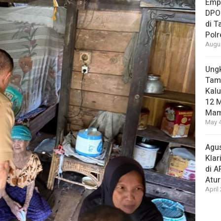
Empa
DPO
di 
Pol
Augus
Ungk
Tamb
Kalu
12 M
Mam
May 4
Agus
Klar
di 
Atu
April