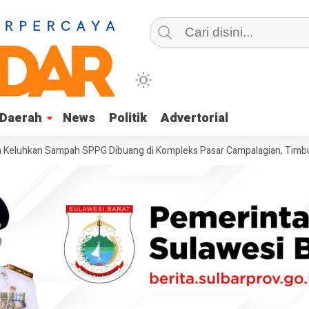
Daerah
Daerah
News
News
Politik
Politik
Advertorial
Advertorial
Sampah SPPG Dibuang di Kompleks Pasar Campalagian, Timbulkan Bau t