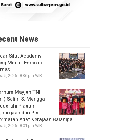
ecent News
dar Silat Academy
ng Medali Emas di
rnas
t 5, 2026 | 8:36 pm WIB
arhum Mayjen TNI
n.) Salim S. Mengga
nugerahi Piagam
ghargaan dan Pin
rmatan Adat Kerajaan Balanipa
t 5, 2026 | 8:01 pm WIB