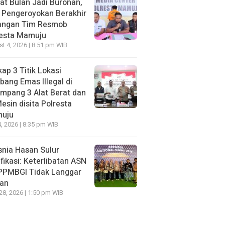
t Bulan Jadi Buronan,
 Pengeroyokan Berakhir
Tangan Tim Resmob
resta Mamuju
t 4, 2026 | 8:51 pm WIB
ap 3 Titik Lokasi
ang Emas Illegal di
mpang 3 Alat Berat dan
esin disita Polresta
uju
, 2026 | 8:35 pm WIB
nia Hasan Sulur
ifikasi: Keterlibatan ASN
APPMBGI Tidak Langgar
ran
 28, 2026 | 1:50 pm WIB