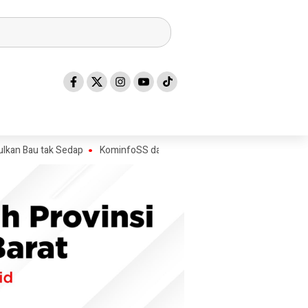
ak Sedap
KominfoSS dan BPS Sulbar Turun Lapangan, Pastikan Sens