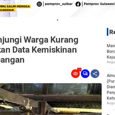
"
R
njungi Warga Kurang
Man
n Data Kemiskinan
Boro
apangan
Keju
Augus
15
Alm
(Pur
Dia
Pen
Keho
Augus