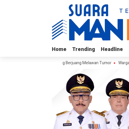
Home
Home
Trending
Trending
Headline
Headline
Arif, Remaja Kalukku yang Berjuang Melawan Tumor
Warga Keluhkan 