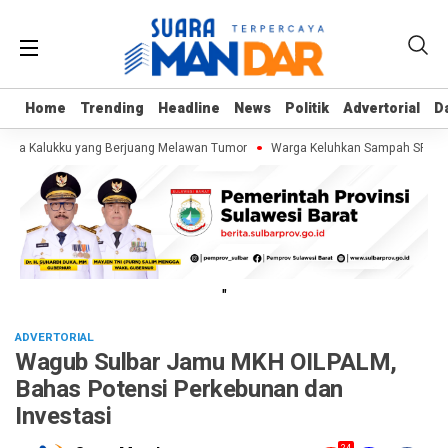
Home
Home
Trending
Trending
Headline
Headline
News
News
Politik
Politik
Advertorial
Advertorial
D
D
maja Kalukku yang Berjuang Melawan Tumor
Warga Keluhkan Sampah SPPG Dib
"
ADVERTORIAL
Wagub Sulbar Jamu MKH OILPALM,
Bahas Potensi Perkebunan dan
Investasi