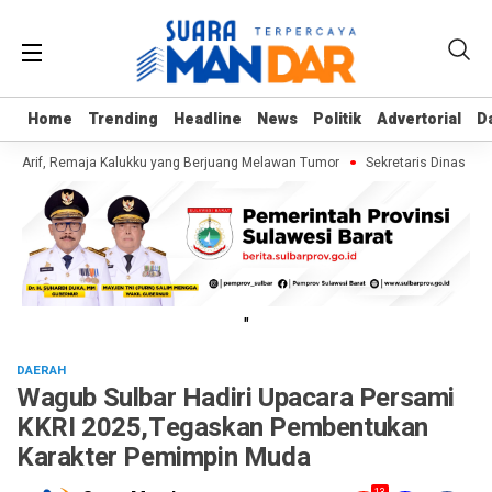
Home
Home
Trending
Trending
Headline
Headline
News
News
Politik
Politik
Advertorial
Advertorial
D
D
i Arif, Remaja Kalukku yang Berjuang Melawan Tumor
Sekretaris Dinas ESD
"
DAERAH
Wagub Sulbar Hadiri Upacara Persami
KKRI 2025,Tegaskan Pembentukan
Karakter Pemimpin Muda