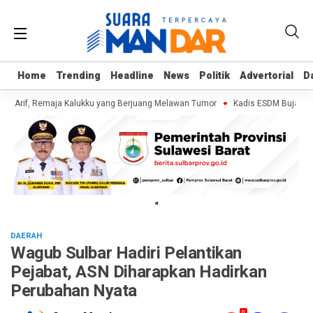
Home
Home
Trending
Trending
Headline
Headline
News
News
Politik
Politik
Advertorial
Advertorial
D
D
i Arif, Remaja Kalukku yang Berjuang Melawan Tumor
Kadis ESDM Bujaeramy 
"
DAERAH
Wagub Sulbar Hadiri Pelantikan
Pejabat, ASN Diharapkan Hadirkan
Perubahan Nyata