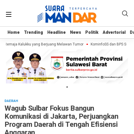
Home
Home
Trending
Trending
Headline
Headline
News
News
Politik
Politik
Advertorial
Advertorial
D
D
f, Remaja Kalukku yang Berjuang Melawan Tumor
KominfoSS dan BPS Sulbar 
"
DAERAH
Wagub Sulbar Fokus Bangun
Komunikasi di Jakarta, Perjuangkan
Program Daerah di Tengah Efisiensi
Anggaran