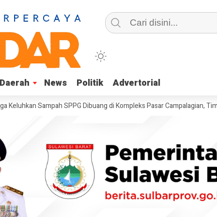
Daerah
Daerah
News
News
Politik
Politik
Advertorial
Advertorial
kan Sampah SPPG Dibuang di Kompleks Pasar Campalagian, Timbulkan B