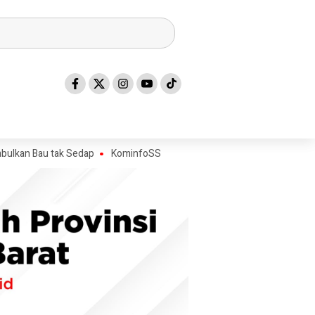
au tak Sedap
KominfoSS dan BPS Sulbar Turun Lapangan, Pastikan S