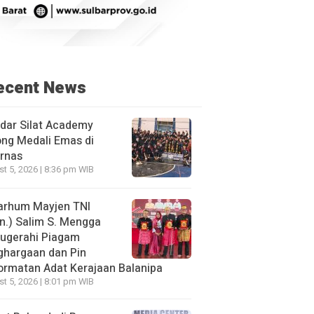
ecent News
dar Silat Academy
ng Medali Emas di
rnas
t 5, 2026 | 8:36 pm WIB
arhum Mayjen TNI
n.) Salim S. Mengga
nugerahi Piagam
ghargaan dan Pin
rmatan Adat Kerajaan Balanipa
t 5, 2026 | 8:01 pm WIB