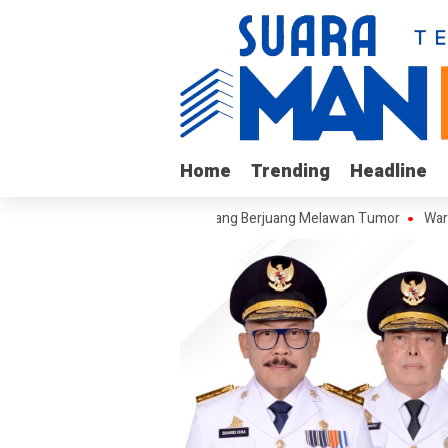
Home
Home
Trending
Trending
Headline
Headline
ngi Arif, Remaja Kalukku yang Berjuang Melawan Tumor
Warga Keluh