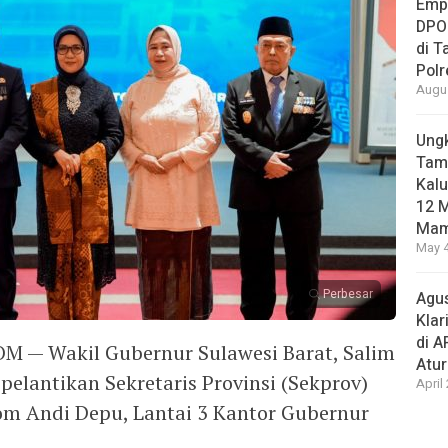
Empa
DPO
di 
Pol
Augus
Ungk
Tamb
Kalu
12 M
Mam
May 4
Perbesar
Agus
Klar
di 
 Wakil Gubernur Sulawesi Barat, Salim
Atu
pelantikan Sekretaris Provinsi (Sekprov)
April
oom Andi Depu, Lantai 3 Kantor Gubernur