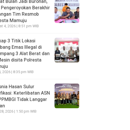
t Bulan Jadi Buronan,
 Pengeroyokan Berakhir
Tangan Tim Resmob
resta Mamuju
t 4, 2026 | 8:51 pm WIB
ap 3 Titik Lokasi
ang Emas Illegal di
mpang 3 Alat Berat dan
esin disita Polresta
uju
, 2026 | 8:35 pm WIB
nia Hasan Sulur
ifikasi: Keterlibatan ASN
APPMBGI Tidak Langgar
ran
 28, 2026 | 1:50 pm WIB