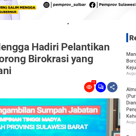
"
R
engga Hadiri Pelantikan
Man
orong Birokrasi yang
Boro
ani
Keju
Augus
12
Alm
(Pur
Dia
Pen
Keho
Augus