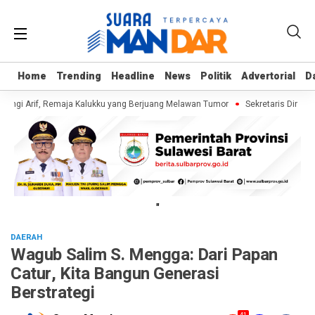
Home
Home
Trending
Trending
Headline
Headline
News
News
Politik
Politik
Advertorial
Advertorial
D
D
ngi Arif, Remaja Kalukku yang Berjuang Melawan Tumor
Sekretaris Dinas E
"
DAERAH
Wagub Salim S. Mengga: Dari Papan
Catur, Kita Bangun Generasi
Berstrategi