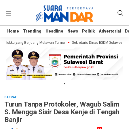
Home
Home
Trending
Trending
Headline
Headline
News
News
Politik
Politik
Advertorial
Advertorial
D
D
 Kalukku yang Berjuang Melawan Tumor
Sekretaris Dinas ESDM Sulawesi Bar
"
DAERAH
Turun Tanpa Protokoler, Wagub Salim
S. Mengga Sisir Desa Kenje di Tengah
Banjir