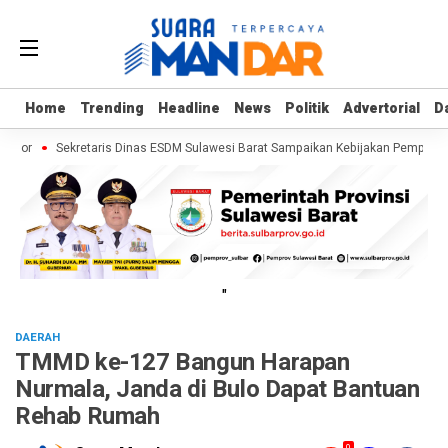
Home
Home
Trending
Trending
Headline
Headline
News
News
Politik
Politik
Advertorial
Advertorial
D
D
umor
Sekretaris Dinas ESDM Sulawesi Barat Sampaikan Kebijakan Pemprov S
"
DAERAH
TMMD ke-127 Bangun Harapan
Nurmala, Janda di Bulo Dapat Bantuan
Rehab Rumah