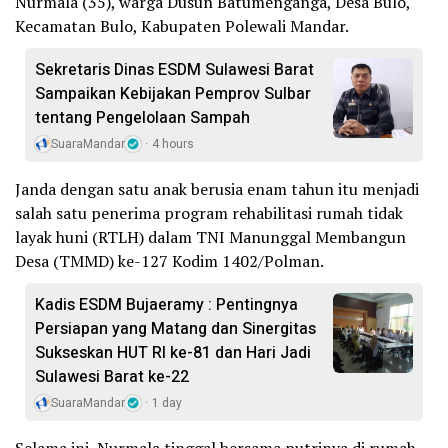
Nurmala (35), warga Dusun Batumenganga, Desa Bulo,
Kecamatan Bulo, Kabupaten Polewali Mandar.
Sekretaris Dinas ESDM Sulawesi Barat
Sampaikan Kebijakan Pemprov Sulbar
tentang Pengelolaan Sampah
SuaraMandar
4 hours
Janda dengan satu anak berusia enam tahun itu menjadi
salah satu penerima program rehabilitasi rumah tidak
layak huni (RTLH) dalam TNI Manunggal Membangun
Desa (TMMD) ke-127 Kodim 1402/Polman.
Kadis ESDM Bujaeramy : Pentingnya
Persiapan yang Matang dan Sinergitas
Sukseskan HUT RI ke-81 dan Hari Jadi
Sulawesi Barat ke-22
SuaraMandar
1 day
Selama ini, Nurmala tinggal bersama putrinya di rumah