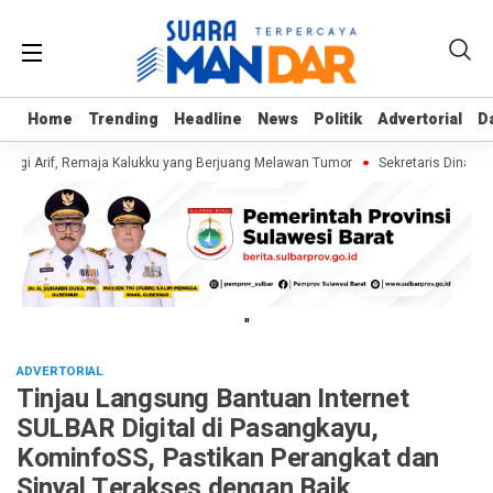
Home
Home
Trending
Trending
Headline
Headline
News
News
Politik
Politik
Advertorial
Advertorial
D
D
ngi Arif, Remaja Kalukku yang Berjuang Melawan Tumor
Sekretaris Dinas ES
"
ADVERTORIAL
Tinjau Langsung Bantuan Internet
SULBAR Digital di Pasangkayu,
KominfoSS, Pastikan Perangkat dan
Sinyal Terakses dengan Baik