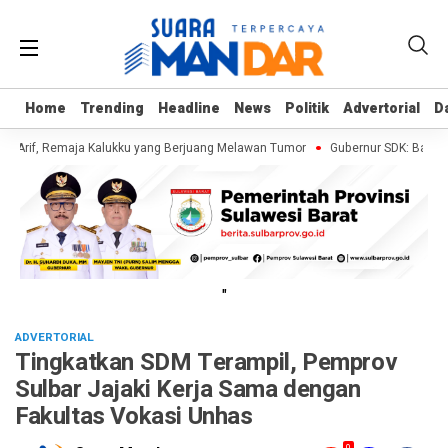
Home
Home
Trending
Trending
Headline
Headline
News
News
Politik
Politik
Advertorial
Advertorial
D
D
i Arif, Remaja Kalukku yang Berjuang Melawan Tumor
Gubernur SDK: Bantuan 
"
ADVERTORIAL
Tingkatkan SDM Terampil, Pemprov
Sulbar Jajaki Kerja Sama dengan
Fakultas Vokasi Unhas