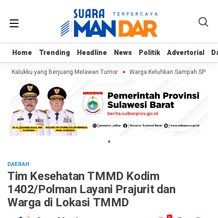
Home
Home
Trending
Trending
Headline
Headline
News
News
Politik
Politik
Advertorial
Advertorial
D
D
aja Kalukku yang Berjuang Melawan Tumor
Warga Keluhkan Sampah SPPG Dibu
"
DAERAH
Tim Kesehatan TMMD Kodim
1402/Polman Layani Prajurit dan
Warga di Lokasi TMMD