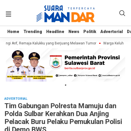
Home
Home
Trending
Trending
Headline
Headline
News
News
Politik
Politik
Advertorial
Advertorial
D
D
ungi Arif, Remaja Kalukku yang Berjuang Melawan Tumor
Warga Keluhkan Sa
"
ADVERTORIAL
Tim Gabungan Polresta Mamuju dan
Polda Sulbar Kerahkan Dua Anjing
Pelacak Buru Pelaku Pemukulan Polisi
di Demo BWS