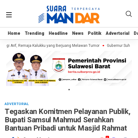
Home
Home
Trending
Trending
Headline
Headline
News
News
Politik
Politik
Advertorial
Advertorial
D
D
ngi Arif, Remaja Kalukku yang Berjuang Melawan Tumor
Gubernur Suhardi D
"
ADVERTORIAL
Tegaskan Komitmen Pelayanan Publik,
Bupati Samsul Mahmud Serahkan
Bantuan Pribadi untuk Masjid Rahmat