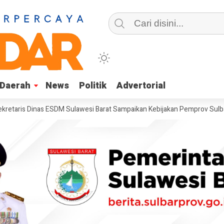
Daerah
Daerah
News
News
Politik
Politik
Advertorial
Advertorial
s Dinas ESDM Sulawesi Barat Sampaikan Kebijakan Pemprov Sulbar tent