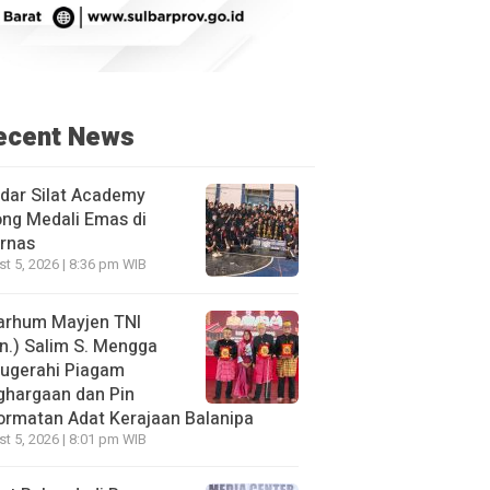
ecent News
dar Silat Academy
ng Medali Emas di
rnas
t 5, 2026 | 8:36 pm WIB
arhum Mayjen TNI
n.) Salim S. Mengga
nugerahi Piagam
ghargaan dan Pin
rmatan Adat Kerajaan Balanipa
t 5, 2026 | 8:01 pm WIB