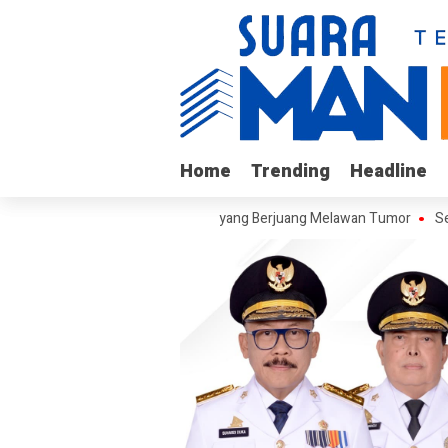
Home
Home
Trending
Trending
Headline
Headline
jungi Arif, Remaja Kalukku yang Berjuang Melawan Tumor
Sekretari