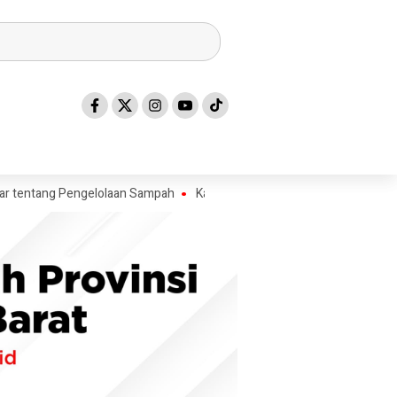
ang Pengelolaan Sampah
Kadis ESDM Bujaeramy : Pentingnya Persiapan