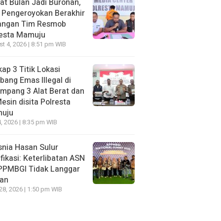
t Bulan Jadi Buronan,
 Pengeroyokan Berakhir
Tangan Tim Resmob
resta Mamuju
t 4, 2026 | 8:51 pm WIB
ap 3 Titik Lokasi
ang Emas Illegal di
mpang 3 Alat Berat dan
esin disita Polresta
uju
, 2026 | 8:35 pm WIB
nia Hasan Sulur
ifikasi: Keterlibatan ASN
APPMBGI Tidak Langgar
ran
 28, 2026 | 1:50 pm WIB