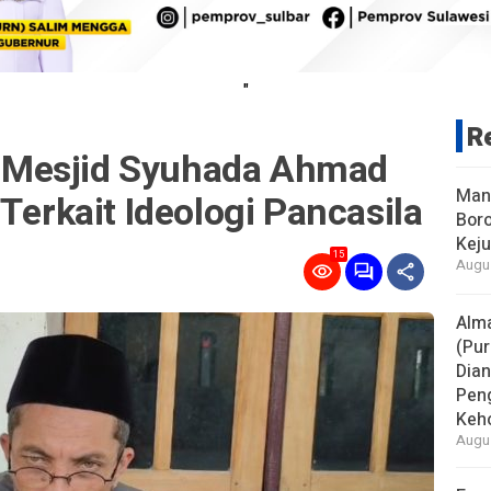
"
R
Mesjid Syuhada Ahmad
Man
Terkait Ideologi Pancasila
Boro
Keju
15
Augus
Alm
(Pur
Dia
Pen
Keho
Augus