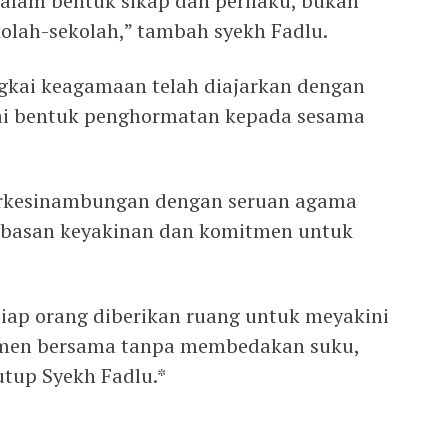
dalam bentuk sikap dan perilaku, bukan
kolah-sekolah,” tambah syekh Fadlu.
ngkai keagamaan telah diajarkan dengan
gai bentuk penghormatan kepada sesama
berkesinambungan dengan seruan agama
ebasan keyakinan dan komitmen untuk
tiap orang diberikan ruang untuk meyakini
tmen bersama tanpa membedakan suku,
utup Syekh Fadlu.*