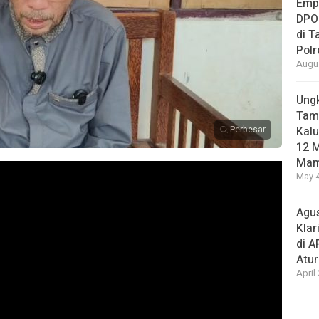
Empa
DPO
di 
Pol
Augus
Ungk
Tamb
Perbesar
Kalu
12 M
Mam
May 4
Agus
Klar
di 
Atu
April