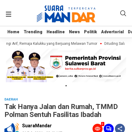
Home
Home
Trending
Trending
Headline
Headline
News
News
Politik
Politik
Advertorial
Advertorial
D
D
jungi Arif, Remaja Kalukku yang Berjuang Melawan Tumor
Dituding Salahgun
"
DAERAH
Tak Hanya Jalan dan Rumah, TMMD
Polman Sentuh Fasilitas Ibadah
0
SuaraMandar