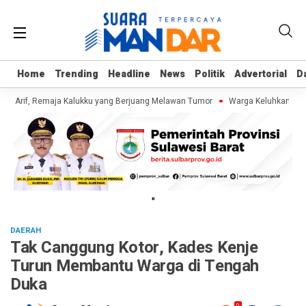
Home
Home
Trending
Trending
Headline
Headline
News
News
Politik
Politik
Advertorial
Advertorial
D
D
i Arif, Remaja Kalukku yang Berjuang Melawan Tumor
Warga Keluhkan Sampa
"
DAERAH
Tak Canggung Kotor, Kades Kenje
Turun Membantu Warga di Tengah
Duka