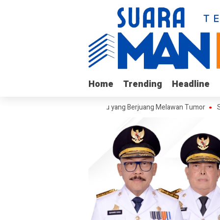
Home
Home
Trending
Trending
Headline
Headline
njungi Arif, Remaja Kalukku yang Berjuang Melawan Tumor
Sekretari