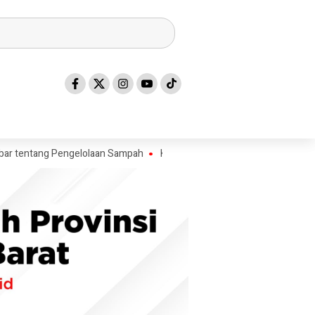
tang Pengelolaan Sampah
Kadis ESDM Bujaeramy : Pentingnya Persiapa