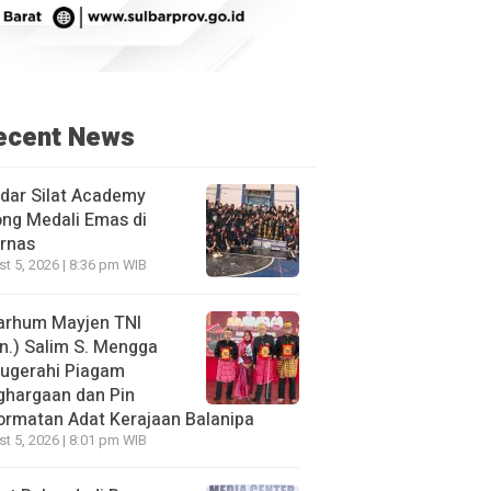
ecent News
dar Silat Academy
ng Medali Emas di
rnas
t 5, 2026 | 8:36 pm WIB
arhum Mayjen TNI
n.) Salim S. Mengga
nugerahi Piagam
ghargaan dan Pin
rmatan Adat Kerajaan Balanipa
t 5, 2026 | 8:01 pm WIB