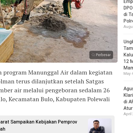
Empa
DPO
di 
Pol
Augus
Ungk
Tamb
Kalu
Perbesar
12 M
Mam
an program Manunggal Air dalam kegiatan
May 4
man terus dilanjutkan setelah Satgas
Agus
mber air melalui pengeboran sedalam 26
Klar
ulo, Kecamatan Bulo, Kabupaten Polewali
di 
Atu
April
Barat Sampaikan Kebijakan Pemprov
pah