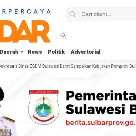
Daerah
Daerah
News
News
Politik
Politik
Advertorial
Advertorial
s Dinas ESDM Sulawesi Barat Sampaikan Kebijakan Pemprov Sulbar ten