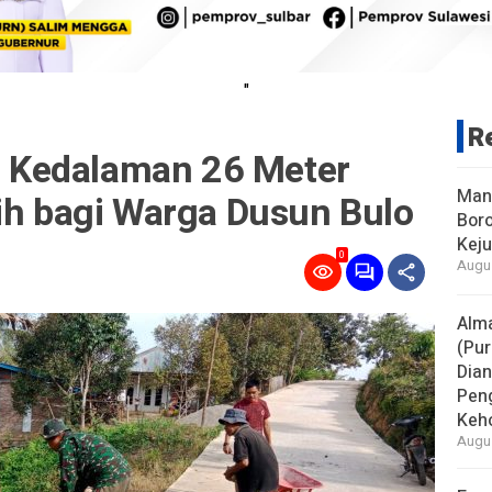
"
R
Kedalaman 26 Meter
Man
ih bagi Warga Dusun Bulo
Boro
Keju
0
Augus
Alm
(Pur
Dia
Pen
Keho
Augus