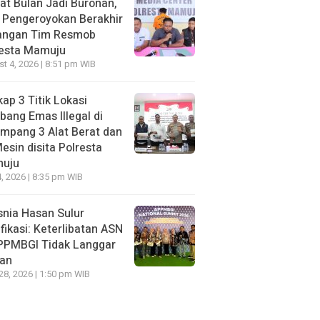
t Bulan Jadi Buronan,
 Pengeroyokan Berakhir
Tangan Tim Resmob
resta Mamuju
t 4, 2026 | 8:51 pm WIB
ap 3 Titik Lokasi
ang Emas Illegal di
mpang 3 Alat Berat dan
esin disita Polresta
uju
, 2026 | 8:35 pm WIB
nia Hasan Sulur
ifikasi: Keterlibatan ASN
APPMBGI Tidak Langgar
ran
 28, 2026 | 1:50 pm WIB