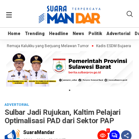
Home
Home
Trending
Trending
Headline
Headline
News
News
Politik
Politik
Advertorial
Advertorial
D
D
if, Remaja Kalukku yang Berjuang Melawan Tumor
Kadis ESDM Bujaeramy : Pe
"
ADVERTORIAL
Sulbar Jadi Rujukan, Kaltim Pelajari
Optimalisasi PAD dari Sektor PAP
0
SuaraMandar