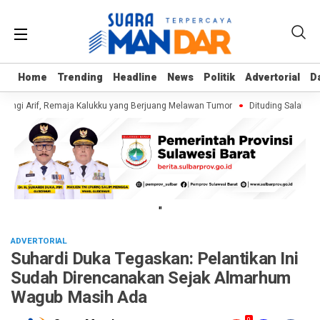
Home
Home
Trending
Trending
Headline
Headline
News
News
Politik
Politik
Advertorial
Advertorial
D
D
ungi Arif, Remaja Kalukku yang Berjuang Melawan Tumor
Dituding Salahgun
"
ADVERTORIAL
Suhardi Duka Tegaskan: Pelantikan Ini
Sudah Direncanakan Sejak Almarhum
Wagub Masih Ada