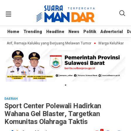
Home
Home
Trending
Trending
Headline
Headline
News
News
Politik
Politik
Advertorial
Advertorial
D
D
gi Arif, Remaja Kalukku yang Berjuang Melawan Tumor
Warga Keluhkan Samp
"
DAERAH
Sport Center Polewali Hadirkan
Wahana Gel Blaster, Targetkan
Komunitas Olahraga Taktis