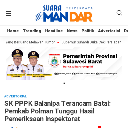
Home
Home
Trending
Trending
Headline
Headline
News
News
Politik
Politik
Advertorial
Advertorial
D
D
kku yang Berjuang Melawan Tumor
Gubernur Suhardi Duka Cek Persiapan Upac
"
ADVERTORIAL
SK PPPK Balanipa Terancam Batal:
Pemkab Polman Tunggu Hasil
Pemeriksaan Inspektorat