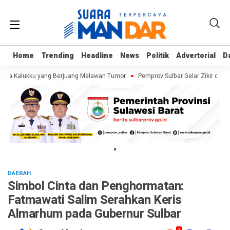
Home
Home
Trending
Trending
Headline
Headline
News
News
Politik
Politik
Advertorial
Advertorial
D
D
maja Kalukku yang Berjuang Melawan Tumor
Pemprov Sulbar Gelar Zikir dan 
"
DAERAH
Simbol Cinta dan Penghormatan:
Fatmawati Salim Serahkan Keris
Almarhum pada Gubernur Sulbar