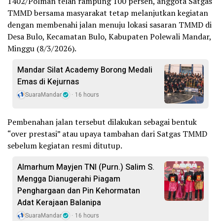
1402/Polman telah rampung 100 persen, anggota Satgas
TMMD bersama masyarakat tetap melanjutkan kegiatan
dengan membenahi jalan menuju lokasi sasaran TMMD di
Desa Bulo, Kecamatan Bulo, Kabupaten Polewali Mandar,
Minggu (8/3/2026).
Mandar Silat Academy Borong Medali
Emas di Kejurnas
SuaraMandar
16 hours
Pembenahan jalan tersebut dilakukan sebagai bentuk
“over prestasi” atau upaya tambahan dari Satgas TMMD
sebelum kegiatan resmi ditutup.
Almarhum Mayjen TNI (Purn.) Salim S.
Mengga Dianugerahi Piagam
Penghargaan dan Pin Kehormatan
Adat Kerajaan Balanipa
SuaraMandar
16 hours