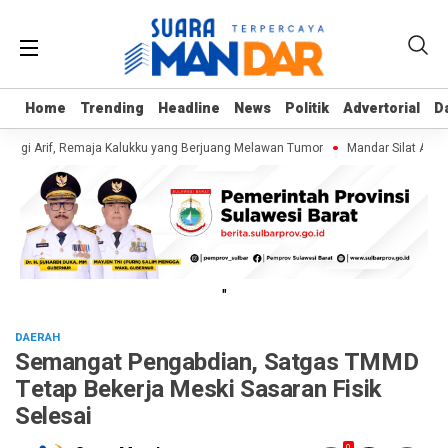
Home
Home
Trending
Trending
Headline
Headline
News
News
Politik
Politik
Advertorial
Advertorial
D
D
ungi Arif, Remaja Kalukku yang Berjuang Melawan Tumor
Mandar Silat Acade
"
DAERAH
Semangat Pengabdian, Satgas TMMD
Tetap Bekerja Meski Sasaran Fisik
Selesai