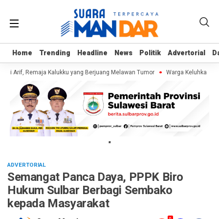
Home
Home
Trending
Trending
Headline
Headline
News
News
Politik
Politik
Advertorial
Advertorial
D
D
gi Arif, Remaja Kalukku yang Berjuang Melawan Tumor
Warga Keluhkan Samp
"
ADVERTORIAL
Semangat Panca Daya, PPPK Biro
Hukum Sulbar Berbagi Sembako
kepada Masyarakat