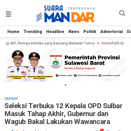
Home
Home
Trending
Trending
Headline
Headline
News
News
Politik
Politik
Advertorial
Advertorial
D
D
ngi Arif, Remaja Kalukku yang Berjuang Melawan Tumor
KominfoSS dan BPS 
"
DAERAH
Seleksi Terbuka 12 Kepala OPD Sulbar
Masuk Tahap Akhir, Gubernur dan
Wagub Bakal Lakukan Wawancara