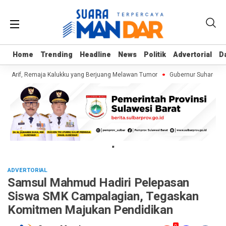
Home
Home
Trending
Trending
Headline
Headline
News
News
Politik
Politik
Advertorial
Advertorial
D
D
i Arif, Remaja Kalukku yang Berjuang Melawan Tumor
Gubernur Suhardi Duk
"
ADVERTORIAL
Samsul Mahmud Hadiri Pelepasan
Siswa SMK Campalagian, Tegaskan
Komitmen Majukan Pendidikan