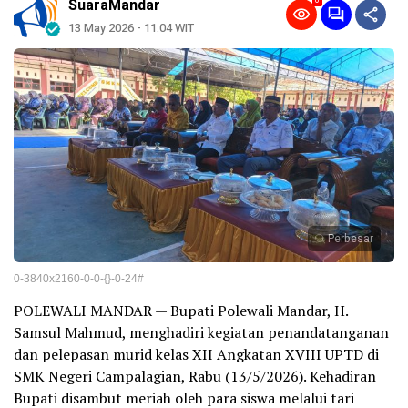
0
SuaraMandar
13 May 2026 - 11:04 WIT
Perbesar
0-3840x2160-0-0-{}-0-24#
POLEWALI MANDAR — Bupati Polewali Mandar, H.
Samsul Mahmud, menghadiri kegiatan penandatanganan
dan pelepasan murid kelas XII Angkatan XVIII UPTD di
SMK Negeri Campalagian, Rabu (13/5/2026). Kehadiran
Bupati disambut meriah oleh para siswa melalui tari