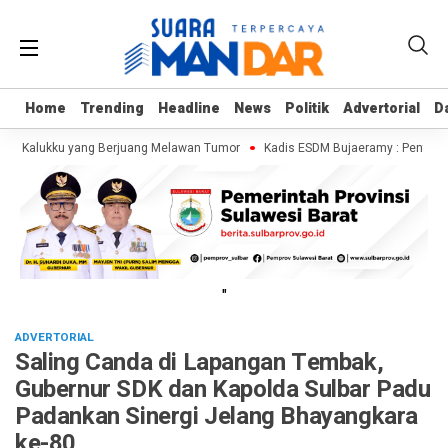
Home
Home
Trending
Trending
Headline
Headline
News
News
Politik
Politik
Advertorial
Advertorial
D
D
aja Kalukku yang Berjuang Melawan Tumor
Kadis ESDM Bujaeramy : Pentingnya
"
ADVERTORIAL
Saling Canda di Lapangan Tembak,
Gubernur SDK dan Kapolda Sulbar Padu
Padankan Sinergi Jelang Bhayangkara
ke-80