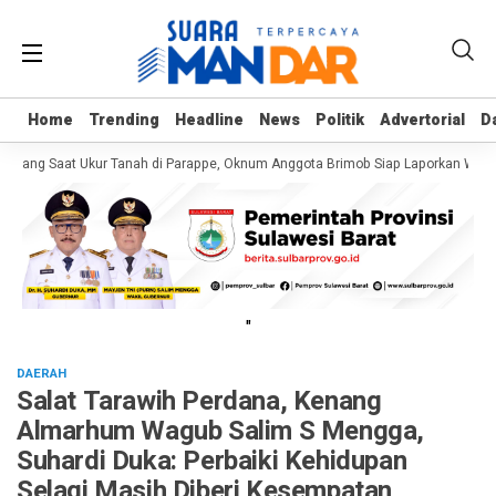
Home
Home
Trending
Trending
Headline
Headline
News
News
Politik
Politik
Advertorial
Advertorial
D
D
nang Saat Ukur Tanah di Parappe, Oknum Anggota Brimob Siap Laporkan Warga
"
DAERAH
Salat Tarawih Perdana, Kenang
Almarhum Wagub Salim S Mengga,
Suhardi Duka: Perbaiki Kehidupan
Selagi Masih Diberi Kesempatan