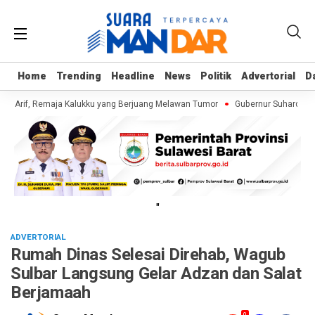
Home
Home
Trending
Trending
Headline
Headline
News
News
Politik
Politik
Advertorial
Advertorial
D
D
i Arif, Remaja Kalukku yang Berjuang Melawan Tumor
Gubernur Suhardi Duk
"
ADVERTORIAL
Rumah Dinas Selesai Direhab, Wagub
Sulbar Langsung Gelar Adzan dan Salat
Berjamaah