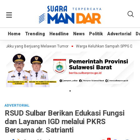
Home
Home
Trending
Trending
Headline
Headline
News
News
Politik
Politik
Advertorial
Advertorial
D
D
Kalukku yang Berjuang Melawan Tumor
Warga Keluhkan Sampah SPPG Dibuang 
"
ADVERTORIAL
RSUD Sulbar Berikan Edukasi Fungsi
dan Layanan IGD melalui PKRS
Bersama dr. Satrianti