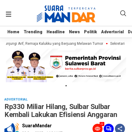
Home
Home
Trending
Trending
Headline
Headline
News
News
Politik
Politik
Advertorial
Advertorial
D
D
Kunjungi Arif, Remaja Kalukku yang Berjuang Melawan Tumor
Sekretaris Di
"
ADVERTORIAL
Rp330 Miliar Hilang, Sulbar Sulbar
Kembali Lakukan Efisiensi Anggaran
22
SuaraMandar